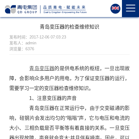
首
页
关
青岛变压器的检查维修知识
于
我
发布时间：2017-12-06 07:03:23
发布人：admin
们
浏览量：6376
资
质
青岛变压器
的是供电系统的枢纽，一旦出现故
荣
障，会影响众多用户的用电，为了保证变压器的运行，
誉
产
需要学习一定的变压器检查维修知识。
品
1、注意变压器的声音
中
青岛变压器在正常运行中，由于交变磁通的影
心
响，硅钢片会发出均匀的“嗡嗡
”
声，它与电压和电流的
运
大小、三相负载是否平衡等有着直接的关系。一旦变压
维
器出现故障，声音就会变大;并且伴有噪声。因此，可以