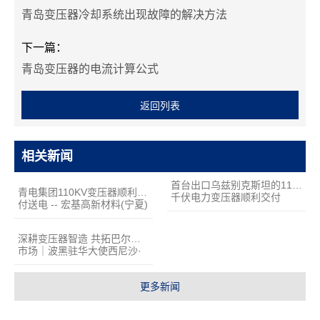
青岛变压器冷却系统出现故障的解决方法
下一篇：
青岛变压器的电流计算公式
返回列表
相关新闻
首台出口乌兹别克斯坦的110
青电集团110KV变压器顺利交
千伏电力变压器顺利交付
付送电 -- 宏基高新材料(宁夏)
有限公司
深耕变压器智造 共拓巴尔干
市场｜波黑驻华大使西尼沙·
贝尔扬一行到访青岛青电电气
集团考察洽谈
更多新闻