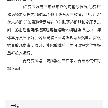
(2)变压器高压熔丝熔断的可能原因是:①变压
器绝缘击穿等内部故障;②低压设备发生故障，但低压熔
丝未熔断;③如果避雷器装在户外跌落熔断器和变压器之
间，落雷后也可能把高压熔丝熔断;④熔丝选择过小、熔
体本身质量不好、熔丝安装不当等发现熔丝熔断。应根
据事故现象查明原因，排除故障后，才可以把熔丝换好
重新投入运行。
青岛变压器，变压器生产厂家，青电电气值得
您信赖!
上一篇：