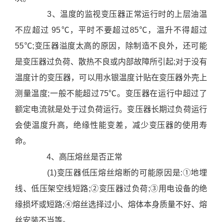
心
3、温度的监视变压器正常运行时的上层油温
联
不应超过 95℃，平时不要超过85℃，温升不得超过
系
55℃;变压器溢度太高的原因，除制造不良外，还可能
我
们
是变压器过负荷、散热不良或内部故障所引起;对于没有
温度计的变压器，可以用水银温度计贴在变压器外壳上
测量温度;一般不能超过75℃。变压器在运行中超过了
额定电流就是处于过负荷运行。变压器长期过负荷运行
会使温度升高，绝缘性能变差，减少变压器的使用寿
命。
4、高压熔丝是否正常
(1)变压器低压熔丝熔断的可能原因是:①地埋
线、低压架空线短路;②变压器过负荷;③用电设备的绝
缘损坏或短路;④熔丝选择过小、熔体本身质量不好、熔
丝安装不当等。