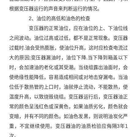
支
持
根据变压器运行的声音来判断运行的情况。
项
2、油位的高低和油色的检查
目
变压器的正常油位，应在油位的上、下油位线
案
之间波动。油位过高或过低，都不是正常现象。变压器
例
过载时.油会受热膨胀，使油位升高，这时应检查电流过
技
大的原因;变压器漏油时，油位下降.当下降到箱盖以下
术
支
时，会加速油的老化或其受潮。当绕组露出油面时，会
持
使绝缘性能降低，容易造成相间或对地击穿漏电。当油
服
位低于散热管的上口时，油就停止流动，不能散热，使
务
温度升高，以致烧毁绕组。变压器运行后，变压器油正
支
常的颜色呈浅红色或深黄色，如果油质劣化，颜色就会
持
变暗，并有不同的颜色。如油色发黑，则说明油炭化严
新
闻
重，不宜继续使用。变压器油的油质检验应侮隔3年1
中
次。