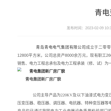
支
持
青电
项
目
案
发布时间：2023-02-09 10:3
例
技
术
青岛青电电气集团有限公司
成立于二零零
支
12800平方米，公司总资产8000余万元，现有职工
持
销售、电力工程总承包及电力工程承装（修、试）为
服
务
青电集团新厂房厂貌
支
持
新
公司主导产品为220KV及以下油浸式电力
闻
压变压器、稳压器、调压器、电抗器、特种变压器等
中
产品均已通过我国电力工业电器设备质量检验部门