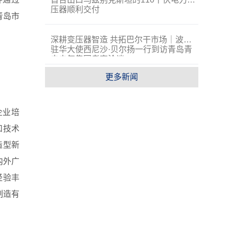
压器顺利交付
被青岛市
深耕变压器智造 共拓巴尔干市场｜波黑
驻华大使西尼沙·贝尔扬一行到访青岛青
电电气集团考察洽谈
更多新闻
企业培
和技术
造型新
内外广
经验丰
制造有