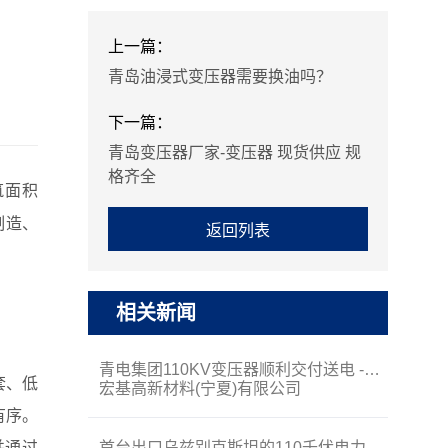
上一篇：
青岛油浸式变压器需要换油吗？
下一篇：
青岛变压器厂家-变压器 现货供应 规
格齐全
筑面积
制造、
返回列表
相关新闻
青电集团110KV变压器顺利交付送电 --
套、低
宏基高新材料(宁夏)有限公司
有序。
并通过
首台出口乌兹别克斯坦的110千伏电力变