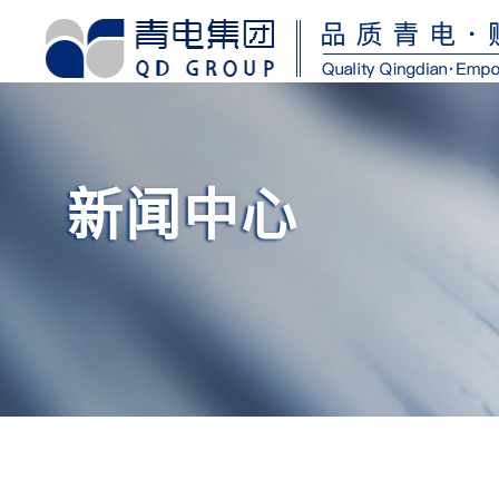
首
页
关
于
我
们
新闻中心
资
质
荣
誉
产
品
中
心
运
维