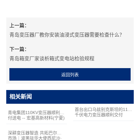
上一篇：
青岛变压器厂教你安装油浸式变压器需要检查什么？
下一篇：
青岛箱变厂家谈析箱式变电站检验规程
返回列表
相关新闻
首台出口乌兹别克斯坦的110
青电集团110KV变压器顺利交
千伏电力变压器顺利交付
付送电 -- 宏基高新材料(宁夏)
有限公司
深耕变压器智造 共拓巴尔干
市场｜波黑驻华大使西尼沙·