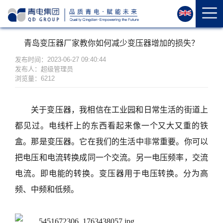
首
页
关
青岛变压器厂家教你如何减少变压器增加的损失？
于
我
发布时间：2023-06-27 09:40:44
发布人：超级管理员
们
浏览量：6212
资
质
关于变压器，我相信在工业园和日常生活的街道上
荣
都见过。电线杆上的东西看起来像一个又大又重的铁
誉
产
盒。那是变压器。它在我们的生活中非常重要。你可以
品
把电压和电流转换成同一个交流。另一电压频率，交流
中
电流。即电能的转换。变压器用于电压转换。分为高
心
频、中频和低频。
运
维