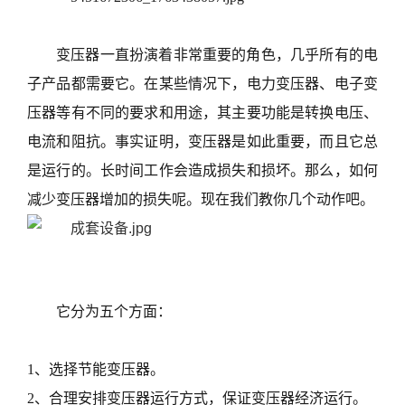
支
持
项
变压器一直扮演着非常重要的角色，几乎所有的电
目
子产品都需要它。在某些情况下，电力变压器、电子变
案
压器等有不同的要求和用途，其主要功能是转换电压、
例
电流和阻抗。事实证明，变压器是如此重要，而且它总
技
是运行的。长时间工作会造成损失和损坏。那么，如何
术
支
减少变压器增加的损失呢。现在我们教你几个动作吧。
持
服
务
支
它分为五个方面：
持
新
闻
1、选择节能变压器。
中
2、合理安排变压器运行方式，保证变压器经济运行。