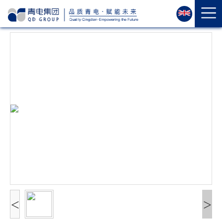
首
页
关
于
我
们
资
质
荣
誉
产
品
中
心
运
<
>
维