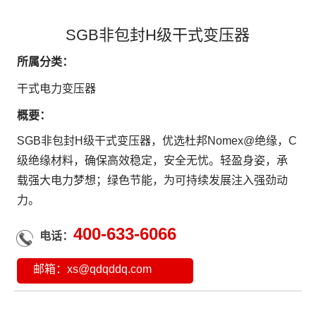
支
持
SGB非包封H级干式变压器
项
目
所属分类：
案
干式电力变压器
例
技
概要：
术
SGB非包封H级干式变压器，优选杜邦Nomex@绝缘，C
支
级绝缘材料，确保高效稳定，安全无忧。轻盈身姿，承
持
载强大电力梦想；绿色节能，为可持续发展注入强劲动
服
力。
务
支
400-633-6066
电话：
持
新
邮箱：
xs@qdqddq.com
闻
中