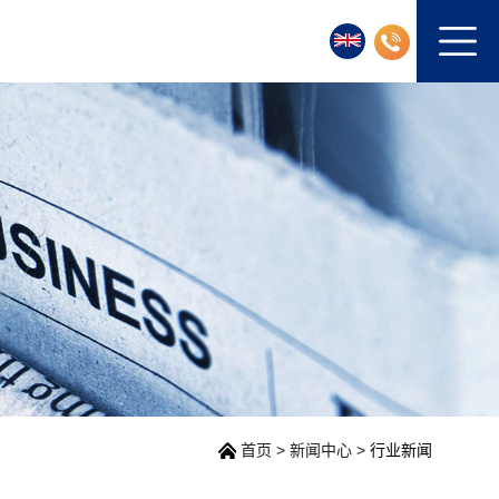
首页
>
新闻中心
>
行业新闻