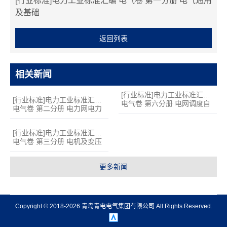
支
[行业标准]电力工业标准汇编 电气卷 第一分册 电气通用
及基础
持
项
返回列表
目
案
例
相关新闻
技
[行业标准]电力工业标准汇编
术
[行业标准]电力工业标准汇编
电气卷 第六分册 电网调度自
电气卷 第二分册 电力网电力
支
动化及通信
系统及变电所
持
[行业标准]电力工业标准汇编
服
电气卷 第三分册 电机及变压
器类
务
支
更多新闻
持
新
闻
Copyright © 2018-2026 青岛青电电气集团有限公司 All Rights Reserved.
中