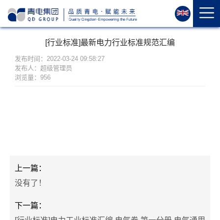
首
页
关
[行业标准]最新电力行业标准规范汇编
于
我
发布时间：2022-03-24 09:58:27
发布人：超级管理员
们
浏览量：956
资
质
荣
誉
产
品
中
上一篇：
心
没有了！
运
下一篇：
维