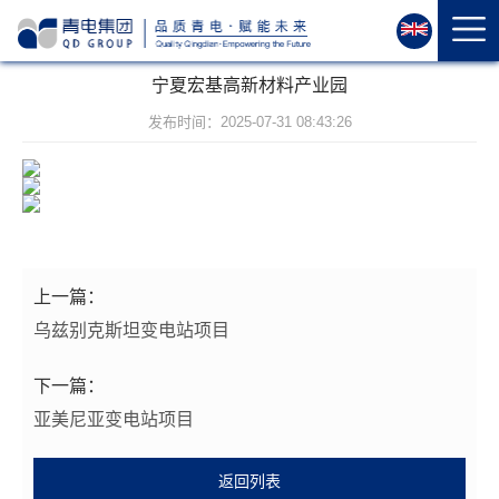
首
页
关
宁夏宏基高新材料产业园
于
发布时间：2025-07-31 08:43:26
我
们
资
质
荣
誉
上一篇：
产
乌兹别克斯坦变电站项目
品
中
下一篇：
心
亚美尼亚变电站项目
运
维
返回列表