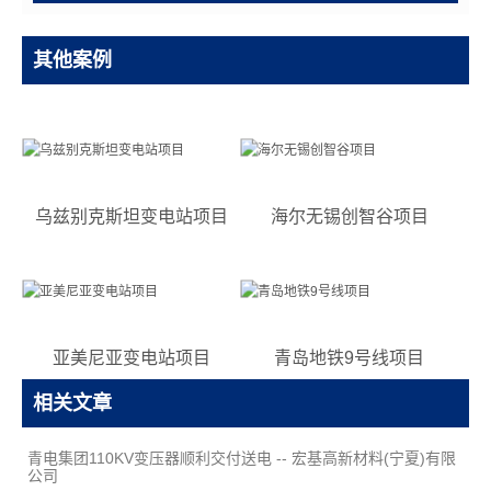
支
持
其他案例
项
目
案
例
技
术
乌兹别克斯坦变电站项目
海尔无锡创智谷项目
支
持
服
务
支
亚美尼亚变电站项目
青岛地铁9号线项目
持
相关文章
新
闻
青电集团110KV变压器顺利交付送电 -- 宏基高新材料(宁夏)有限
公司
中