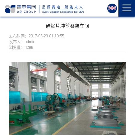
首
页
关
硅钢片冲剪叠装车间
于
我
发布时间：2017-05-23 01:10:55
发布人：admin
们
浏览量：4299
资
质
荣
誉
产
品
中
心
运
维