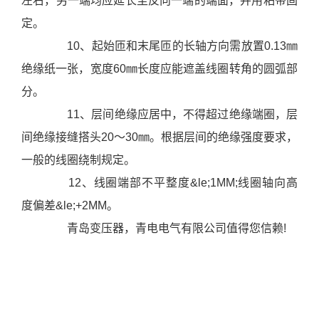
左右，另一端均应延长至反向一端的端面，并用粘带固
定。
10、起始匝和末尾匝的长轴方向需放置0.13㎜
绝缘纸一张，宽度60㎜长度应能遮盖线圈转角的圆弧部
分。
11、层间绝缘应居中，不得超过绝缘端圈，层
间绝缘接缝搭头20～30㎜。根据层间的绝缘强度要求，
一般的线圈绕制规定。
12、线圈端部不平整度&le;1MM;线圈轴向高
度偏差&le;+2MM。
青岛变压器，青电电气有限公司值得您信赖!