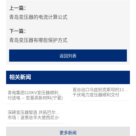
上一篇：
青岛变压器的电流计算公式
下一篇：
青岛变压器有哪些保护方式
返回列表
相关新闻
首台出口乌兹别克斯坦的110
青电集团110KV变压器顺利交
千伏电力变压器顺利交付
付送电 -- 宏基高新材料(宁夏)
有限公司
深耕变压器智造 共拓巴尔干
市场｜波黑驻华大使西尼沙·
贝尔扬一行到访青岛青电电气
集团考察洽谈
更多新闻