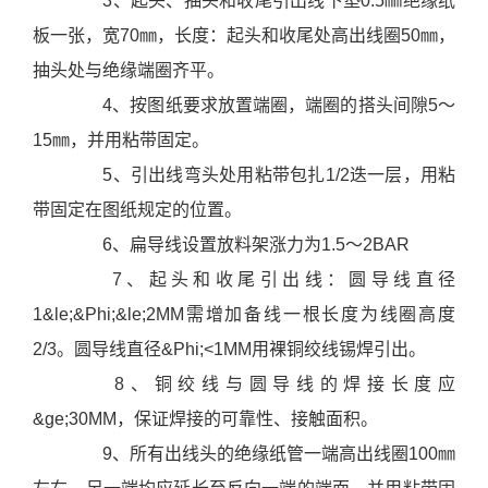
3、起头、抽头和收尾引出线下垫0.5㎜绝缘纸
心
板一张，宽70㎜，长度：起头和收尾处高出线圈50㎜，
联
抽头处与绝缘端圈齐平。
系
我
4、按图纸要求放置端圈，端圈的搭头间隙5～
们
15㎜，并用粘带固定。
5、引出线弯头处用粘带包扎1/2迭一层，用粘
带固定在图纸规定的位置。
6、扁导线设置放料架涨力为1.5～2BAR
7、起头和收尾引出线：圆导线直径
1&le;&Phi;&le;2MM需增加备线一根长度为线圈高度
2/3。圆导线直径&Phi;<1MM用裸铜绞线锡焊引出。
8、铜绞线与圆导线的焊接长度应
&ge;30MM，保证焊接的可靠性、接触面积。
9、所有出线头的绝缘纸管一端高出线圈100㎜