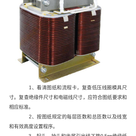
支
持
项
目
案
例
技
术
支
持
服
1、看清图纸和流程卡，复查低压线圈模具尺
务
寸。复查绝缘件尺寸和电磁线尺寸，应符合图纸要求和
支
相应标准。
持
新
2、按图纸规定的每层匝数和总匝数以及线宽
闻
和有效高度设置程序。
中