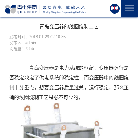
首
页
关
青岛变压器的线圈绕制工艺
于
我
发布时间：2018-01-26 02:10:35
发布人：admin
们
浏览量：7356
资
质
青岛变压器
是电力系统的枢纽，变压器运行是
荣
否稳定决定了供电系统的稳定性，而变压器中的线圈绕
誉
产
制十分重点，想要变压器质量过关，运行稳定，那么正
品
确的线圈绕制工艺是必不可少的。
中
心
运
维