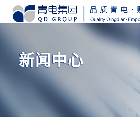
首
页
关
于
我
们
新闻中心
资
质
荣
誉
产
品
中
心
运
维