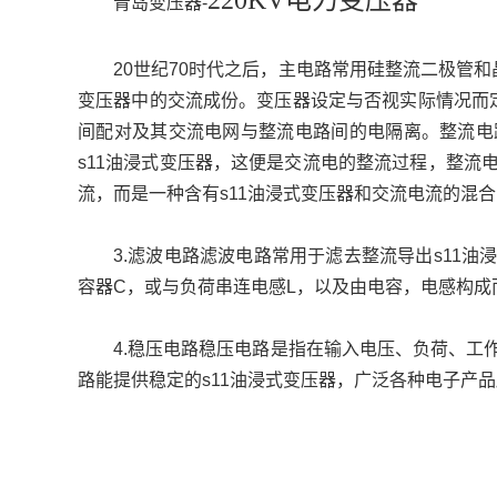
220KV电力变压器
青岛变压器-
心
联
20世纪70时代之后，主电路常用硅整流二极管
系
变压器中的交流成份。变压器设定与否视实际情况而定
我
间配对及其交流电网与整流电路间的电隔离。整流电
们
s11油浸式变压器，这便是交流电的整流过程，整流
流，而是一种含有s11油浸式变压器和交流电流的混合
3.滤波电路滤波电路常用于滤去整流导出s11
容器C，或与负荷串连电感L，以及由电容，电感构成
4.稳压电路稳压电路是指在输入电压、负荷、工
路能提供稳定的s11油浸式变压器，广泛各种电子产