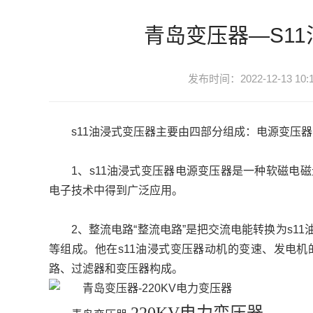
支
持
青岛变压器—S1
项
目
案
发布时间：2022-12-13 10:1
例
技
s11油浸式变压器主要由四部分组成：电源变压
术
支
持
1、s11油浸式变压器电源变压器是一种软磁电
服
电子技术中得到广泛应用。
务
支
2、整流电路“整流电路”是把交流电能转换为s
持
等组成。他在s11油浸式变压器动机的变速、发电
新
路、过滤器和变压器构成。
闻
中