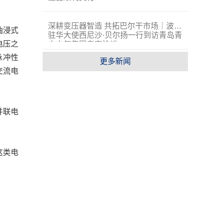
深耕变压器智造 共拓巴尔干市场｜波黑
油浸式
驻华大使西尼沙·贝尔扬一行到访青岛青
电压之
电电气集团考察洽谈
脉冲性
更多新闻
交流电
并联电
这类电