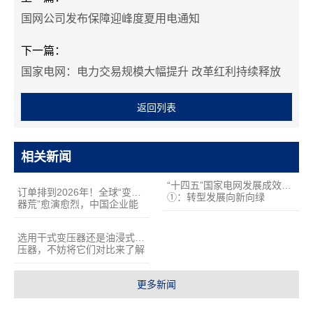
国网公司发布保障迎峰度夏用电通知
下一篇：
国家电网：电力交易规模大幅提升 改革红利持续释放
返回列表
相关新闻
“十四五”国家电网发展成效
订单排到2026年！全球“变压
①：转型发展向新向绿
器荒”愈演愈烈，中国企业能
趁机逆袭吗？
选用干式变压器还是油浸式变
压器，不妨将它们对比来了解
更多新闻