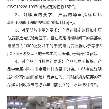
支
持
GB/T10228-1997中所规定的值低15[%]。
项
2、对噪声的要求：产品的噪声指标应比
目
JB/T10088-1999中所规定的值低15[%]。
案
3、对局部放电量的要求：产品在规定的预加电压
例
与局部放电试验电压下，且在规定持续时间下的局部放
技
电量应为10kV级及以下的干式电力变压器小于等于5
术
支
pC;35kV级及以下的干式电力变压器小于等于10 pC;。
持
4、对产品回收特性的要求：产品应易于拆解，产
服
品中金属材料与非金属材料应易于分离。申请者应证明
务
这种分离设施目前是广泛存在的，同时必须为废弃的产
支
品建立回收系统或必须与目前设立的回收系统相结合。
持
新
闻
中