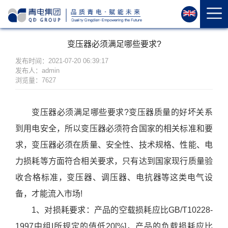
首
页
关
变压器必须满足哪些要求?
于
我
发布时间：2021-07-20 06:39:17
发布人：admin
们
浏览量：7627
资
质
变压器必须满足哪些要求?变压器质量的好坏关系
荣
到用电安全，所以变压器必须符合国家的相关标准和要
誉
产
求，变压器必须在质量、安全性、技术规格、性能、电
品
力损耗等方面符合相关要求，只有达到国家现行质量验
中
收合格标准，变压器、调压器、电抗器等这类电气设
心
备，才能流入市场!
运
1、对损耗要求：产品的空载损耗应比GB/T10228-
维
1997中组I所规定的值低20[%]，产品的负载损耗应比