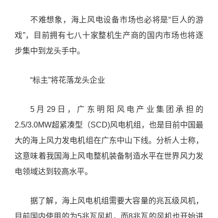
不难想象，海上风电设备市场也必将是“巨人的游
戏”，目前拥有七八十家整机生产商的国内市场也将逐
步集中到龙头手中。
“标主”将花落龙头企业
5月29日，广东明阳风电产业集团承担的
2.5/3.0MW超紧凑型（SCD)风电机组，也是目前中国最
大的海上风力发电机组在广东中山下线。分析人士称，
这意味着我国海上风电整机装备制造水平在世界风力发
电领域达到较高水平。
据了解，海上风电机组需要大容量的兆瓦级风机，
目前国内使用的为5兆瓦风机，而8兆瓦的风机也开始进