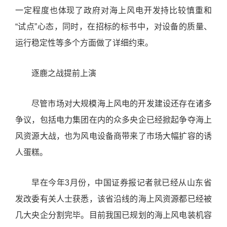
一定程度也体现了政府对海上风电开发持比较慎重和
“试点”心态，同时，在招标的标书中，对设备的质量、
运行稳定性等多个方面做了详细约束。
逐鹿之战提前上演
尽管市场对大规模海上风电的开发建设还存在诸多
争议，包括电力集团在内的众多央企已经掀起争夺海上
风资源大战，也为风电设备商带来了市场大幅扩容的诱
人蛋糕。
早在今年3月份，中国证券报记者就已经从山东省
发改委有关人士获悉，该省沿线的海上风资源都已经被
几大央企分割完毕。目前我国已规划的海上风电装机容