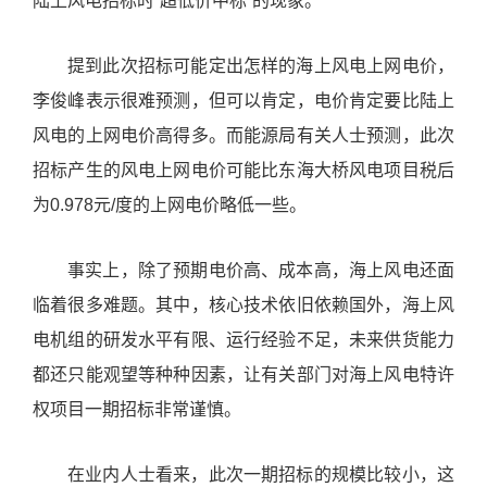
陆上风电招标时“超低价中标”的现象。
提到此次招标可能定出怎样的海上风电上网电价，
李俊峰表示很难预测，但可以肯定，电价肯定要比陆上
风电的上网电价高得多。而能源局有关人士预测，此次
招标产生的风电上网电价可能比东海大桥风电项目税后
为0.978元/度的上网电价略低一些。
事实上，除了预期电价高、成本高，海上风电还面
临着很多难题。其中，核心技术依旧依赖国外，海上风
电机组的研发水平有限、运行经验不足，未来供货能力
都还只能观望等种种因素，让有关部门对海上风电特许
权项目一期招标非常谨慎。
在业内人士看来，此次一期招标的规模比较小，这