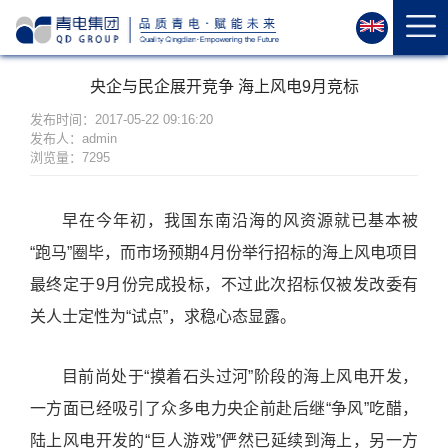
首
页
关
央企与民企展开竞争 海上风电9月竞标
于
我
发布时间：2017-05-22 09:16:20
发布人：admin
们
浏览量：7295
资
质
早在今年初，我国东南沿海的风资源就已基本被
荣
“跑马”圈毕，而市场预期4月份举行招标的海上风电项目
誉
产
最终定于9月份完成投标，不过此次招标仅被发改委有
品
关人士定性为“试点”，求稳心态显露。
中
心
目前尚处于“摸着石头过河”阶段的海上风电开发，
运
一方面已经吸引了众多电力央企前赴后继“争风”吃醋，
维
陆上风电开发的“巨人游戏”俨然已延续到海上，另一方