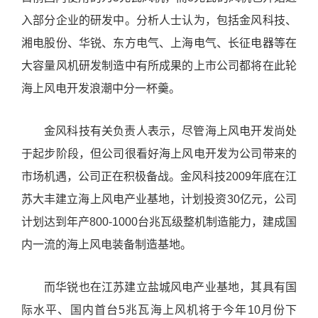
入部分企业的研发中。分析人士认为，包括金风科技、
湘电股份、华锐、东方电气、上海电气、长征电器等在
大容量风机研发制造中有所成果的上市公司都将在此轮
海上风电开发浪潮中分一杯羹。
金风科技有关负责人表示，尽管海上风电开发尚处
于起步阶段，但公司很看好海上风电开发为公司带来的
市场机遇，公司正在积极备战。金风科技2009年底在江
苏大丰建立海上风电产业基地，计划投资30亿元，公司
计划达到年产800-1000台兆瓦级整机制造能力，建成国
内一流的海上风电装备制造基地。
而华锐也在江苏建立盐城风电产业基地，其具有国
际水平、国内首台5兆瓦海上风机将于今年10月份下