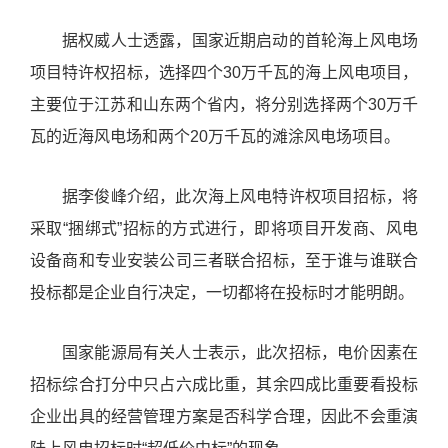
心
据权威人士透露，国家近期启动的首轮海上风电场
联
系
项目特许权招标，选择四个30万千瓦的海上风电项目，
我
主要位于江苏和山东两个省内，将分别选择两个30万千
们
瓦的近海风电场和两个20万千瓦的滩涂风电场项目。
据李俊峰介绍，此次海上风电特许权项目招标，将
采取“捆绑式”招标的方式进行，即将项目开发商、风电
设备商和专业安装公司三者联合招标，至于谁与谁联合
投标都是企业自行决定，一切都将在投标时才能明朗。
国家能源局有关人士表示，此次招标，电价因素在
招标综合打分中只占六成比重，其余四成比重要看投标
企业出具的经营管理方案是否科学合理，因此不会重演