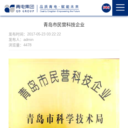
首
页
关
青岛市民营科技企业
于
我
发布时间：2017-05-23 03:22:22
发布人：admin
们
浏览量：4478
资
质
荣
誉
产
品
中
心
运
维