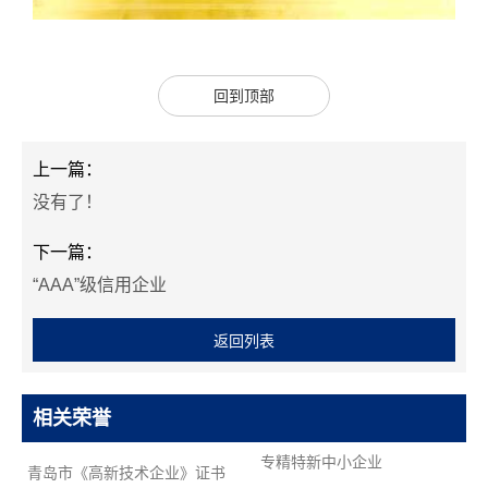
支
持
项
目
回到顶部
案
例
上一篇：
技
没有了！
术
支
下一篇：
持
“AAA”级信用企业
服
务
返回列表
支
持
新
相关荣誉
闻
专精特新中小企业
青岛市《高新技术企业》证书
中