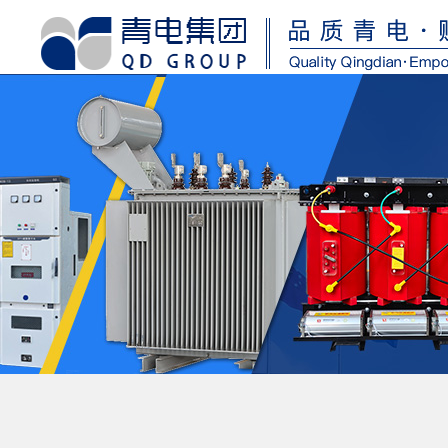
首
页
关
于
我
们
资
质
荣
誉
产
品
中
心
运
维