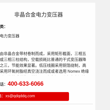
非晶合金电力变压器
类：
电力变压器
由非晶合金带材卷制而成，采用矩形截面，三相五
或三相三柱结构，空载损耗比普通的干式变压器降
之三，节能效果显著。低压线圈采用铜箔绕制，高
采用环氧树脂经真空浇注而成或者选用 Nomex 绝缘
采用连续式结构，并经 VPI真空加压设备多次浸渍
400-633-6066
溶剂绝缘、高温烘焙固化，机械强度高，散热效果
话：
受短路能力强。阻燃、防爆、不污染、防火等级
箱：
xs@qdqddq.com