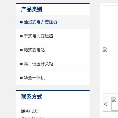
支
持
产品类别
项
目
油浸式电力变压器
案
例
干式电力变压器
技
箱式变电站
术
支
高、低压开关柜
持
服
华变一体机
务
支
持
联系方式
新
<
闻
联系电话：
中