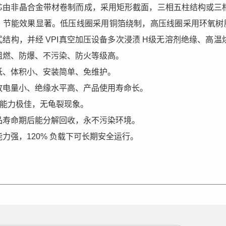
芯由非晶合金带材卷制而成，采用矩形截面，三相五柱结构或三
，节能效果显著。低压线圈采用铜箔绕制，高压线圈采用环氧树脂经
式结构，并经 VPI真空加压设备多次浸渍 H级无溶剂绝缘、高
阻燃、防爆、不污染、防火等级高。
低、体积小、安装简单、免维护。
放电量小、绝缘水平高、产品使用寿命长。
防”能力极佳，无龟裂现象。
品寿命期后能分解回收，永不污染环境。
能力强，120% 负载下可长期安全运行。