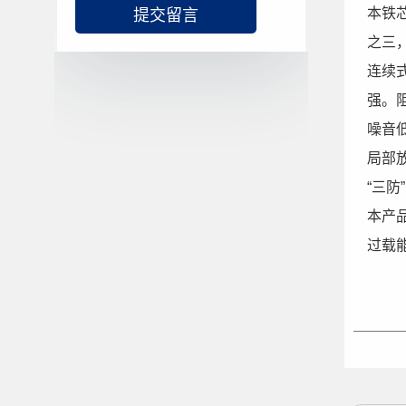
本铁
之三
连续
强。
噪音
局部
“三
本产
过载