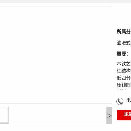
所属分
油浸式
概要：
本铁芯
柱结构
低四分
压线圈
材料，
H级无
电
好，承
>
高。
邮