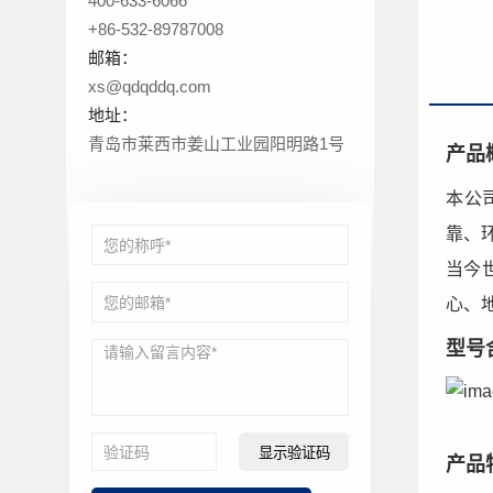
400-633-6066
心
+86-532-89787008
联
邮箱：
系
xs@qdqddq.com
我
地址：
们
青岛市莱西市姜山工业园阳明路1号
产品
本公
靠、
当今
心、
型号
显示验证码
产品