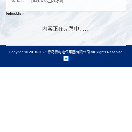
薪酬:
[list:ext_pays]
支
持
{/pboot:list}
项
目
内容正在完善中……
案
例
技
Copyright © 2018-2026 青岛青电电气集团有限公司 All Rights Reserved.
术
支
持
服
务
支
持
新
闻
中