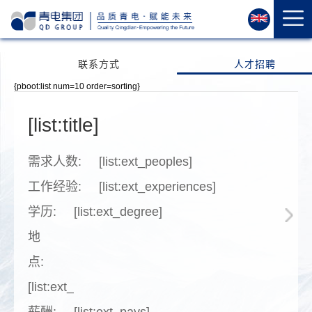
首
页
关
联系方式
人才招聘
于
我
{pboot:list num=10 order=sorting}
们
[list:title]
资
质
荣
需求人数:
[list:ext_peoples]
誉
工作经验:
[list:ext_experiences]
产
学历:
[list:ext_degree]
品
中
地
心
点:
运
[list:ext_workplace]
维