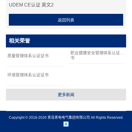
支
UDEM CE认证 英文2
持
项
返回列表
目
案
例
相关荣誉
技
职业健康安全管理体系认证证
质量管理体系认证证书
术
书
支
持
环境管理体系认证证书
服
务
更多新闻
支
持
新
Copyright © 2018-2026 青岛青电电气集团有限公司 All Rights Reserved.
闻
中