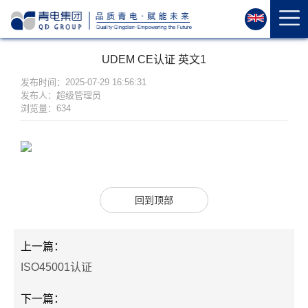
首
页
关
UDEM CE认证 英文1
于
我
发布时间：2025-07-29 16:56:31
发布人：超级管理员
们
浏览量：634
资
质
荣
誉
产
回到顶部
品
中
上一篇：
心
ISO45001认证
运
维
下一篇：