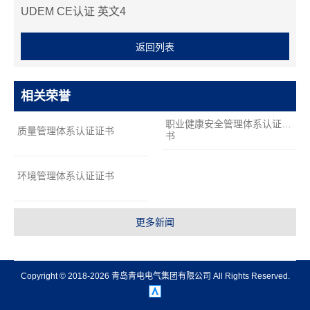
支
UDEM CE认证 英文4
持
项
返回列表
目
案
例
相关荣誉
技
职业健康安全管理体系认证证
质量管理体系认证证书
术
书
支
持
环境管理体系认证证书
服
务
更多新闻
支
持
新
Copyright © 2018-2026 青岛青电电气集团有限公司 All Rights Reserved.
闻
中