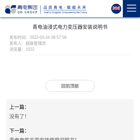
首
页
关
青电油浸式电力变压器安装说明书
于
我
发布时间：2022-03-24 09:57:56
发布人：超级管理员
们
浏览量：1022
资
质
荣
誉
回到顶部
产
品
中
上一篇：
心
没有了！
运
下一篇：
维