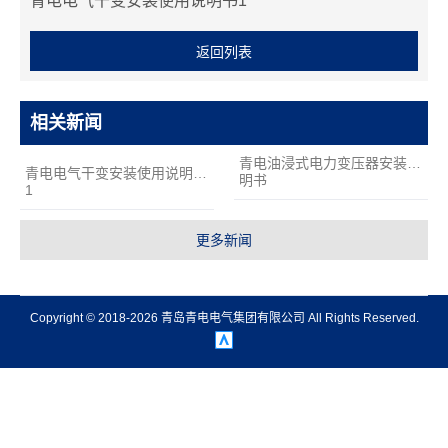
支
青电电气干变安装使用说明书1
持
返回列表
项
目
案
相关新闻
例
技
青电油浸式电力变压器安装说
青电电气干变安装使用说明书
明书
术
1
支
更多新闻
持
服
务
Copyright © 2018-2026 青岛青电电气集团有限公司 All Rights Reserved.
支
持
新
闻
中