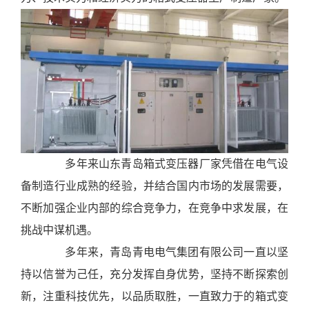
支
持
项
目
案
例
技
术
支
多年来山东青岛箱式变压器厂家凭借在电气设
持
备制造行业成熟的经验，并结合国内市场的发展需要，
服
务
不断加强企业内部的综合竞争力，在竞争中求发展，在
支
挑战中谋机遇。
持
多年来，青岛青电电气集团有限公司一直以坚
新
持以信誉为己任，充分发挥自身优势，坚持不断探索创
闻
新，注重科技优先，以品质取胜，一直致力于的箱式变
中