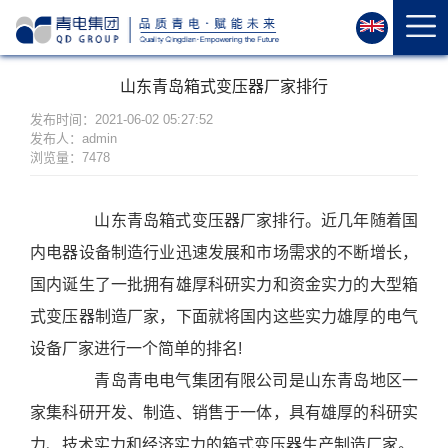
首
页
关
山东青岛箱式变压器厂家排行
于
我
发布时间：2021-06-02 05:27:52
发布人：admin
们
浏览量：7478
资
质
山东青岛箱式变压器厂家排行。近几年随着国
荣
内电器设备制造行业迅速发展和市场需求的不断增长，
誉
产
国内诞生了一批拥有雄厚科研实力和资金实力的大型箱
品
式变压器制造厂家，下面就将国内这些实力雄厚的电气
中
设备厂家进行一个简单的排名!
心
青岛青电电气集团有限公司是山东青岛地区一
运
家集科研开发、制造、销售于一体，具有雄厚的科研实
维
力、技术实力和经济实力的箱式变压器生产制造厂家。