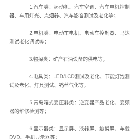
支
1.汽车类：起动机、汽车空调、汽车电机控制
持
器、车用灯光、点烟器、汽车影音测试及老化等；
项
目
2.电机类：电动车电机、电动车控制器、马达
案
测试老化调试等；
例
技
术
3.物探类：矿产石油设备的供电等；
支
持
4.电具类：LED/LCD测试及老化、节能灯泡测
服
试及老化、灯具测试、钨丝气化等；
务
支
5.青岛箱式变压器类：逆变器产品老化、变频
持
器的维修检测等；
新
闻
6.显示器类：显示屏、液器屏、触摸屏、车载
中
DVD、手机显示器等；